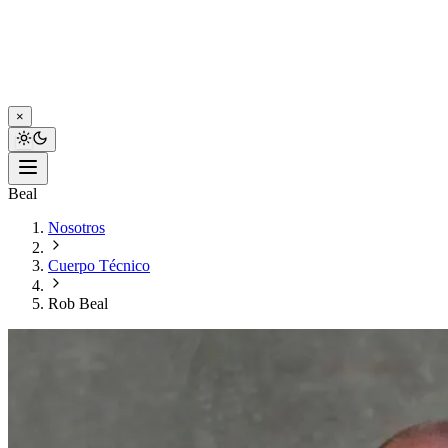
×
Beal
Nosotros
Cuerpo Técnico
Rob Beal