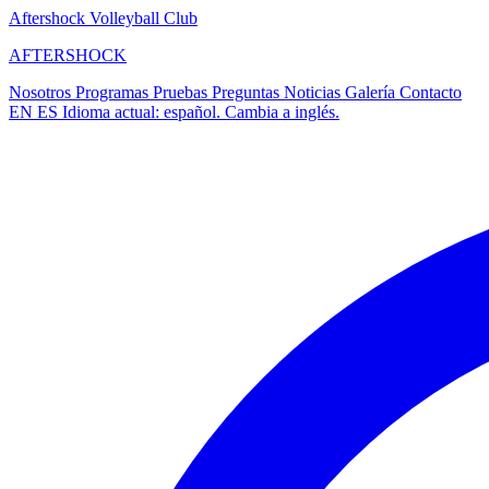
Aftershock Volleyball Club
A
F
T
E
R
S
H
O
C
K
Nosotros
Programas
Pruebas
Preguntas
Noticias
Galería
Contacto
EN
ES
Idioma actual: español. Cambia a inglés.